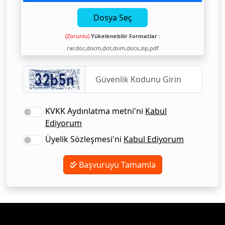
Dosya Seç
(Zorunlu)
Yükelenebilir Formatlar :
rar,doc,docm,dot,dom,docx,zip,pdf
KVKK Aydınlatma metni'ni
Kabul
Ediyorum
Üyelik Sözleşmesi'ni
Kabul Ediyorum
Başvuruyu Tamamla