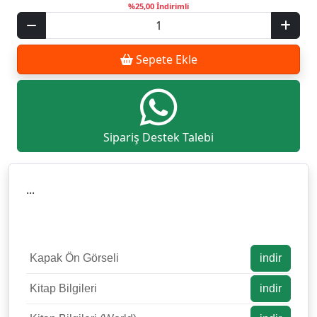
%25,00 İndirimli
Sepete Ekle
Sipariş Destek Talebi
...
Kapak Ön Görseli
indir
Kitap Bilgileri
indir