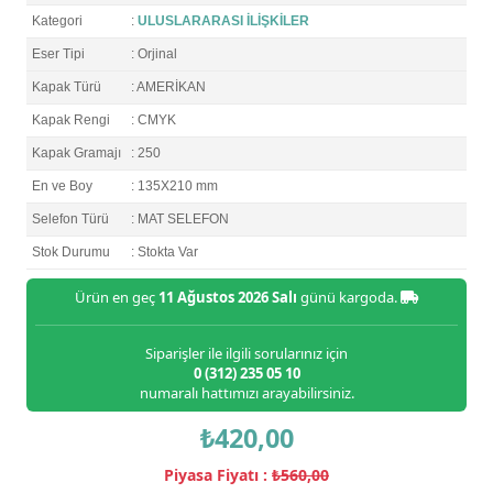
Kategori
:
ULUSLARARASI İLİŞKİLER
Eser Tipi
: Orjinal
Kapak Türü
: AMERİKAN
Kapak Rengi
: CMYK
Kapak Gramajı
: 250
En ve Boy
: 135X210 mm
Selefon Türü
: MAT SELEFON
Stok Durumu
: Stokta Var
Ürün en geç
11 Ağustos 2026 Salı
günü kargoda.
Siparişler ile ilgili sorularınız için
0 (312) 235 05 10
numaralı hattımızı arayabilirsiniz.
₺420,00
Piyasa Fiyatı :
₺560,00