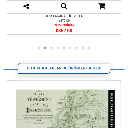
ULUSLARARASI İLİŞKİLER
₺470,00
%25 İNDİRİM
₺352,50
BU KİTABI ALANLAR BU ÜRÜNLERİ DE ALDI