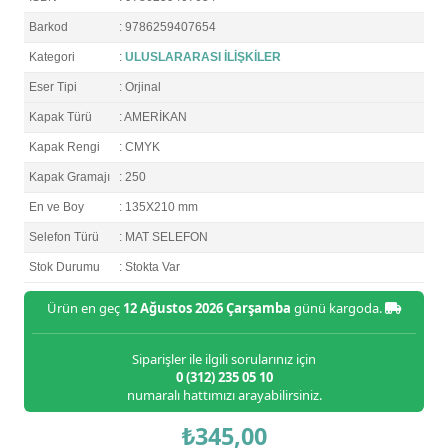
Barkod
: 9786259407654
Kategori
:
ULUSLARARASI İLİŞKİLER
Eser Tipi
: Orjinal
Kapak Türü
: AMERİKAN
Kapak Rengi
: CMYK
Kapak Gramajı
: 250
En ve Boy
: 135X210 mm
Selefon Türü
: MAT SELEFON
Stok Durumu
: Stokta Var
Ürün en geç
12 Ağustos 2026 Çarşamba
günü kargoda.
Siparişler ile ilgili sorularınız için
0 (312) 235 05 10
numaralı hattımızı arayabilirsiniz.
₺345,00