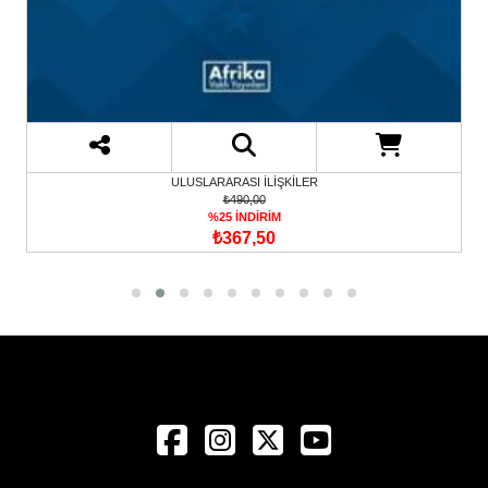
ULUSLARARASI İLİŞKİLER
₺490,00
%25 İNDİRİM
₺367,50