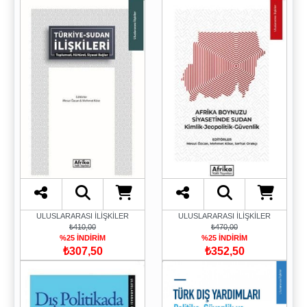
ULUSLARARASI İLİŞKİLER
ULUSLARARASI İLİŞKİLER
₺410,00
₺470,00
%25 İNDİRİM
%25 İNDİRİM
₺307,50
₺352,50