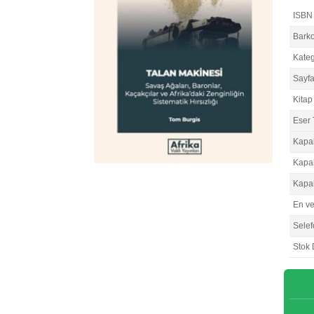
ISBN
Bark
Kateg
Sayfa
Kitap 
Eser 
Kapa
Kapa
Kapa
En v
Selef
Stok