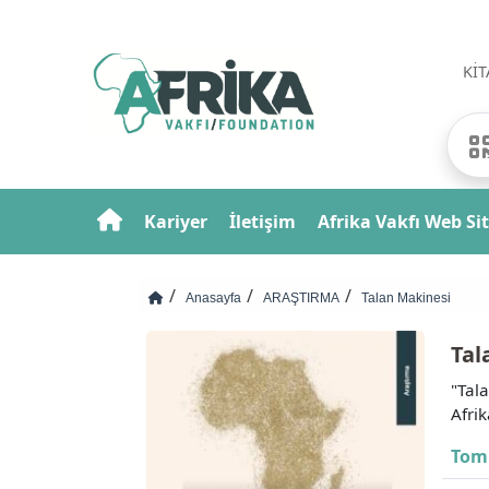
Kİ
Kariyer
İletişim
Afrika Vakfı Web Sit
Anasayfa
ARAŞTIRMA
Talan Makinesi
Tal
"Tala
Afrik
Tom