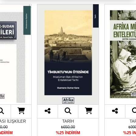
SI İLİŞKİLER
TARİH
TA
0,00
₺650,00
₺99
NDİRİM
%25 İNDİRİM
%25 İ