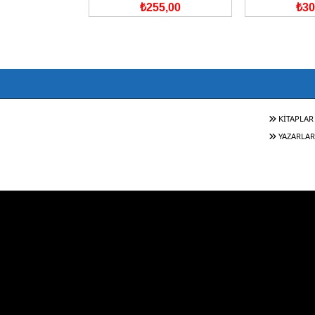
45,00
₺255,00
₺30
KİTAPLAR
YAZARLAR