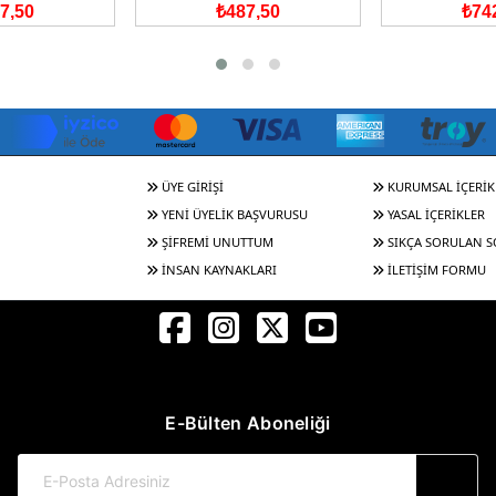
7,50
₺487,50
₺74
ÜYE GİRİŞİ
KURUMSAL İÇERİK
YENİ ÜYELİK BAŞVURUSU
YASAL İÇERİKLER
ŞİFREMİ UNUTTUM
SIKÇA SORULAN 
İNSAN KAYNAKLARI
İLETİŞİM FORMU
E-Bülten Aboneliği