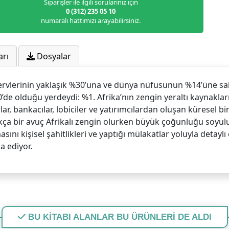
Siparişler ile ilgili sorularınız için
0 (312) 235 05 10
numaralı hattımızı arayabilirsiniz.
arı
Dosyalar
vlerinin yaklaşık %30’una ve dünya nüfusunun %14’üne sahi
de olduğu yerdeydi: %1. Afrika’nın zengin yeraltı kaynakları
rlar, bankacılar, lobiciler ve yatırımcılardan oluşan küresel bir
ıkça bir avuç Afrikalı zengin olurken büyük çoğunluğu soyul
nı kişisel şahitlikleri ve yaptığı mülakatlar yoluyla detaylı 
a ediyor.
BU KİTABI ALANLAR BU ÜRÜNLERİ DE ALDI