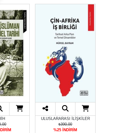
RİH
ULUSLARARASI İLİŞKİLER
ULUSLARARAS
0,00
₺390,00
₺470
NDİRİM
%25 İNDİRİM
%25 İN