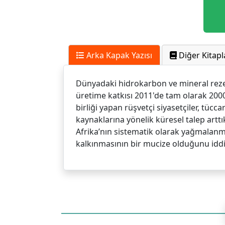
Arka Kapak Yazısı
Diğer Kitapl
Dünyadaki hidrokarbon ve mineral rezer
üretime katkısı 2011'de tam olarak 2000’
birliği yapan rüşvetçi siyasetçiler, tücca
kaynaklarına yönelik küresel talep artt
Afrika’nın sistematik olarak yağmalanması
kalkınmasının bir mucize olduğunu iddi