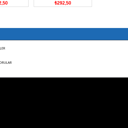
2,50
₺292,50
₺352
LER
SORULAR