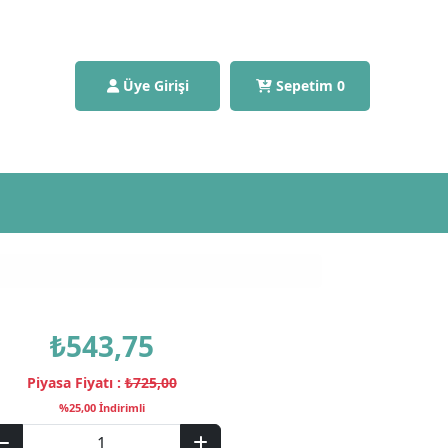
Üye Girişi
Sepetim
0
₺543,75
Piyasa Fiyatı :
₺725,00
%25,00 İndirimli