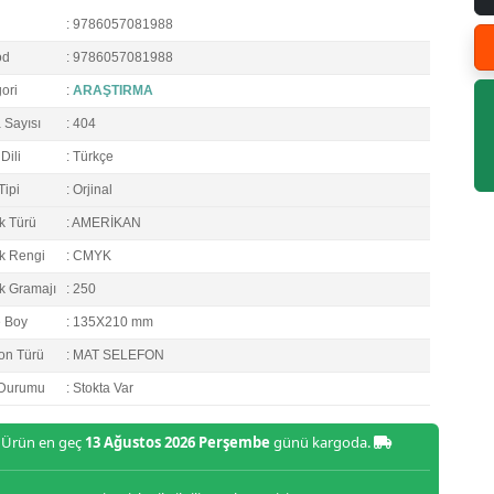
: 9786057081988
od
: 9786057081988
ori
:
ARAŞTIRMA
 Sayısı
: 404
Dili
: Türkçe
Tipi
: Orjinal
k Türü
: AMERİKAN
k Rengi
: CMYK
k Gramajı
: 250
e Boy
: 135X210 mm
on Türü
: MAT SELEFON
 Durumu
: Stokta Var
Ürün en geç
13 Ağustos 2026 Perşembe
günü kargoda.