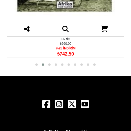
TARİH
₺990,00
%25 İNDİRİM
₺742,50