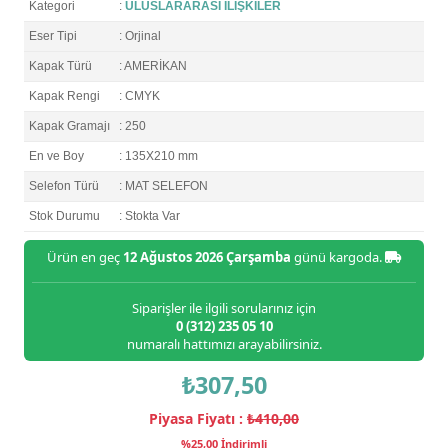
Kategori
:
ULUSLARARASI İLİŞKİLER
Eser Tipi
: Orjinal
Kapak Türü
: AMERİKAN
Kapak Rengi
: CMYK
Kapak Gramajı
: 250
En ve Boy
: 135X210 mm
Selefon Türü
: MAT SELEFON
Stok Durumu
: Stokta Var
Ürün en geç
12 Ağustos 2026 Çarşamba
günü kargoda.
Siparişler ile ilgili sorularınız için
0 (312) 235 05 10
numaralı hattımızı arayabilirsiniz.
₺307,50
Piyasa Fiyatı :
₺410,00
%25,00 İndirimli