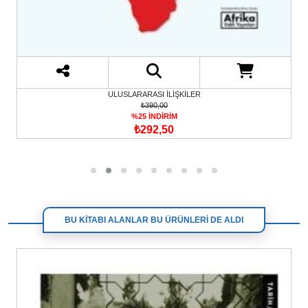
ULUSLARARASI İLİŞKİLER
₺390,00
%25 İNDİRİM
₺292,50
BU KİTABI ALANLAR BU ÜRÜNLERİ DE ALDI